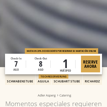
HASTA UN 20% DE DESCUENTO POR RESERVAR SU HABITACIÓN ONLINE
1
Check-In
Check-Out
7
8
RESERVE
AHORA
AGO
AGO
HUÉSPED
TISCHRESERVIERUNG
SCHWABENSTUBE
AGUILA
SCHUBART STUBE
RICHARDZ
Adler Asperg
Catering
Momentos especiales requieren