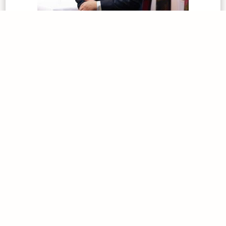
PERSONA DE CONTACTO
Christian Heller
Dipl. Administrador de Empresas
Asistente del Director
Correo:
c.heller@adler-asperg.de
Teléfono:
+49 (7141) 26 60-0