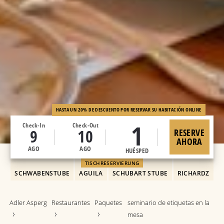
HASTA UN 20% DE DESCUENTO POR RESERVAR SU HABITACIÓN ONLINE
1
Check-In
Check-Out
9
10
RESERVE
AHORA
AGO
AGO
HUÉSPED
TISCHRESERVIERUNG
SCHWABENSTUBE
AGUILA
SCHUBART STUBE
RICHARDZ
Adler Asperg
Restaurantes
Paquetes
seminario de etiquetas en la
mesa