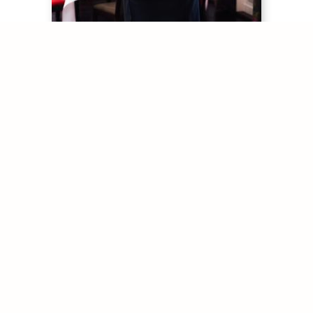
PERSONA DE CONTACTO
Christian Heller
Dipl. Administrador de Empresas
Asistente del Director
Correo:
c.heller@adler-asperg.de
Teléfono:
+49 (7141) 26 60-0