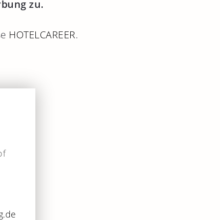
rbung zu.
se
HOTELCAREER
.
of
g.de