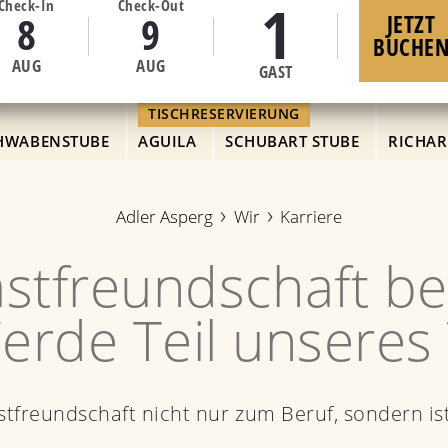
1
Check-In
Check-Out
8
9
JETZT
BUCHE
AUG
AUG
GAST
TISCHRESERVIERUNG
HWABENSTUBE
AGUILA
SCHUBART STUBE
RICHA
Adler Asperg
Wir
Karriere
stfreundschaft be
Werde Teil unseres
stfreundschaft nicht nur zum Beruf, sondern ist