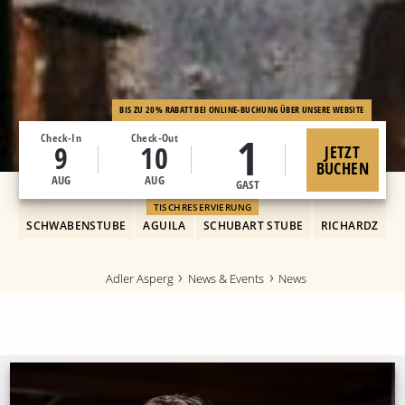
BIS ZU 20% RABATT BEI ONLINE-BUCHUNG ÜBER UNSERE WEBSITE
1
Check-In
Check-Out
9
10
JETZT
BUCHEN
AUG
AUG
GAST
TISCHRESERVIERUNG
SCHWABENSTUBE
AGUILA
SCHUBART STUBE
RICHARDZ
Adler Asperg
News & Events
News