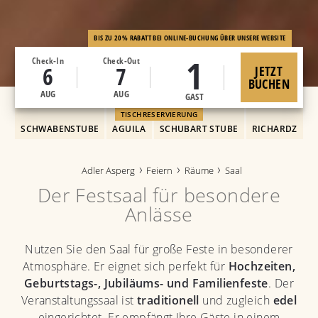
BIS ZU 20% RABATT BEI ONLINE-BUCHUNG ÜBER UNSERE WEBSITE
1
Check-In
Check-Out
6
7
JETZT
BUCHEN
AUG
AUG
GAST
TISCHRESERVIERUNG
SCHWABENSTUBE
AGUILA
SCHUBART STUBE
RICHARDZ
Adler Asperg
Feiern
Räume
Saal
Der Festsaal für besondere
Anlässe
Nutzen Sie den Saal für große Feste in besonderer
Atmosphäre. Er eignet sich perfekt für
Hochzeiten,
Geburtstags-, Jubiläums- und Familienfeste
. Der
Veranstaltungssaal ist
traditionell
und zugleich
edel
eingerichtet. Er empfängt Ihre Gäste in einem