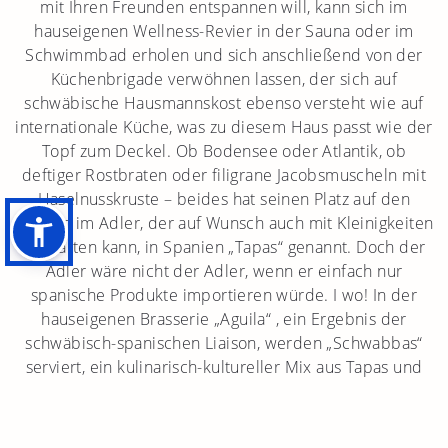
mit Ihren Freunden entspannen will, kann sich im
hauseigenen Wellness-Revier in der Sauna oder im
Schwimmbad erholen und sich anschließend von der
Küchenbrigade verwöhnen lassen, der sich auf
schwäbische Hausmannskost ebenso versteht wie auf
internationale Küche, was zu diesem Haus passt wie der
Topf zum Deckel. Ob Bodensee oder Atlantik, ob
deftiger Rostbraten oder filigrane Jacobsmuscheln mit
Haselnusskruste – beides hat seinen Platz auf den
Tischen im Adler, der auf Wunsch auch mit Kleinigkeiten
aufwarten kann, in Spanien „Tapas“ genannt. Doch der
Adler wäre nicht der Adler, wenn er einfach nur
spanische Produkte importieren würde. I wo! In der
hauseigenen Brasserie „Aguila“ , ein Ergebnis der
schwäbisch-spanischen Liaison, werden „Schwabbas“
serviert, ein kulinarisch-kultureller Mix aus Tapas und
landsmannschaftlichen Gaumenfreuden, der
mittlerweile sogar beim Patentamt registriert ist.