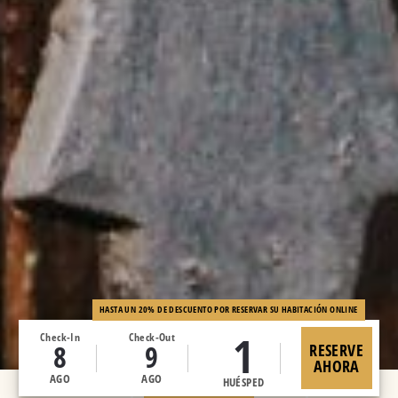
HASTA UN 20% DE DESCUENTO POR RESERVAR SU HABITACIÓN ONLINE
1
Check-In
Check-Out
8
9
RESERVE
AHORA
AGO
AGO
HUÉSPED