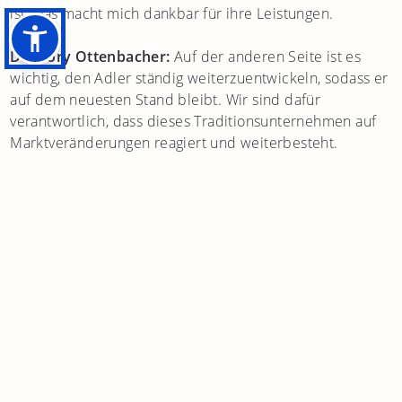
ist. Das macht mich dankbar für ihre Leistungen.
Dr. Dory Ottenbacher:
Auf der anderen Seite ist es
wichtig, den Adler ständig weiterzuentwickeln, sodass er
auf dem neuesten Stand bleibt. Wir sind dafür
verantwortlich, dass dieses Traditionsunternehmen auf
Marktveränderungen reagiert und weiterbesteht.
Was gefällt Ihnen am besten an Ihren Jobs?
Dr. Dory Ottenbacher:
Mir gefällt am besten, dass ich
nicht ständig in einem Büro arbeite und dass ich mit
vielen verschiedenen Menschen zu tun habe. Das macht
meine Arbeit interessanter und aufschlussreicher. Der
Umgang mit Gästen ist zwar anspruchsvoll, aber auch
sehr erfüllend, besonders wenn sie zufrieden mit
unserem Service sind.
Christian Ottenbacher:
Was mir am besten gefällt, sind