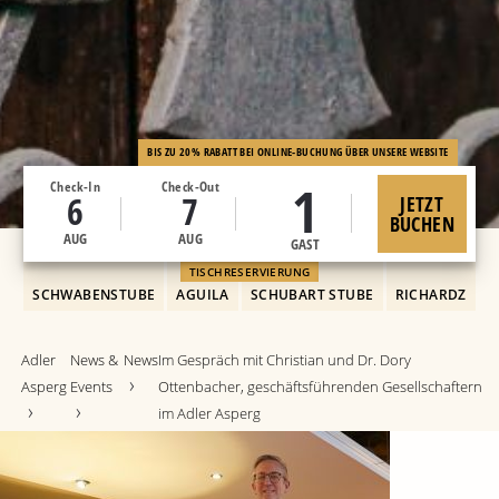
BIS ZU 20% RABATT BEI ONLINE-BUCHUNG ÜBER UNSERE WEBSITE
1
Check-In
Check-Out
6
7
JETZT
BUCHEN
AUG
AUG
GAST
TISCHRESERVIERUNG
SCHWABENSTUBE
AGUILA
SCHUBART STUBE
RICHARDZ
Adler
News &
News
Im Gespräch mit Christian und Dr. Dory
Asperg
Events
Ottenbacher, geschäftsführenden Gesellschaftern
im Adler Asperg